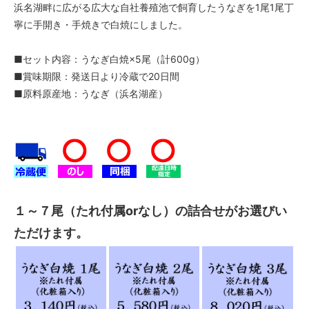
浜名湖畔に広がる広大な自社養殖池で飼育したうなぎを1尾1尾丁
寧に手開き・手焼きで白焼にしました。
■セット内容：うなぎ白焼×5尾（計600g）
■賞味期限：発送日より冷蔵で20日間
■原料原産地：うなぎ（浜名湖産）
１～７尾（たれ付属orなし）の詰合せがお選びい
ただけます。