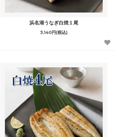
浜名湖うなぎ白焼１尾
3,140円(税込)