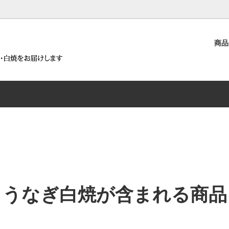
）
商
うなぎ白焼詰合せ
白焼が含まれる商品
要
浜名湖うなぎ蒲焼詰合せ
鰻まぜごはんの素～腕自鰻～が
沿革
商品
うなとろ丼セット
ろ丼セットが含まれる商品
浜名湖うなぎ白焼と腕自鰻シリ
せ
うなぎ蒲焼とうなぎパイ詰合せ
腕自鰻シリーズ（鰻まぜごはん
佃煮）
うなぎ白焼が含まれる商品