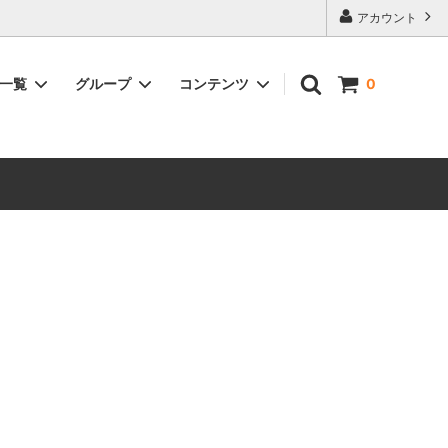
アカウント
品一覧
グループ
コンテンツ
0
含まれる
浜名湖うなぎ紅白セット（白焼＆蒲焼詰
鰻佃煮～浅炊き鰻～が含まれる商品
大和養魚のうなぎが美味しい理由
合せ）
ーズ詰合
浜名湖うなぎ蒲焼と腕自鰻シリーズ詰合
せ
の素・鰻
浜名湖うなぎ選べるギフト