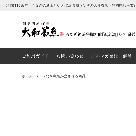
【創業110余年】うなぎの通販といえば浜名湖うなぎの大和養魚（静岡県浜松市
【浜名湖うなぎ でしこ】浜名湖うなぎの
うなぎ蒲焼が含まれる商品
経営理念・行動指針・ごあいさつ
浜名湖
うなぎ
会社概
最高傑作
ご利用ガイド
お問い合わせ
メルマガ登録・解除
厳選浜名湖育ち（高級化粧箱入り）
うなぎパイが含まれる商品
浜名湖
うなと
ホーム
うなぎ白焼が含まれる商品
浜名湖うなぎ白焼とうなぎパイ詰合せ
浜名湖
たれ単品
その他