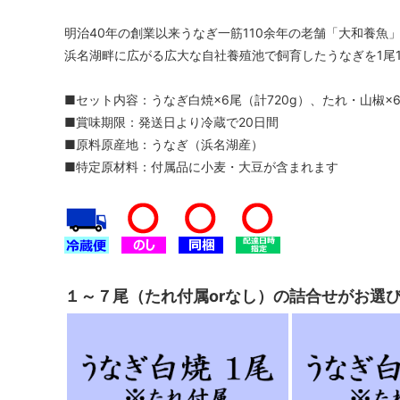
明治40年の創業以来うなぎ一筋110余年の老舗「大和養魚
浜名湖畔に広がる広大な自社養殖池で飼育したうなぎを1尾
■セット内容：うなぎ白焼×6尾（計720g）、たれ・山椒×
■賞味期限：発送日より冷蔵で20日間
■原料原産地：うなぎ（浜名湖産）
■特定原材料：付属品に小麦・大豆が含まれます
１～７尾（たれ付属orなし）の詰合せがお選