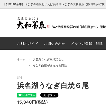
【創業110余年】うなぎの通販といえば浜名湖うなぎの大和養魚（静岡県浜松市
【浜名湖うなぎ でしこ】浜名湖うなぎの
うなぎ蒲焼が含まれる商品
経営理念・行動指針・ごあいさつ
浜名湖
うなぎ
会社概
最高傑作
ご利用ガイド
お問い合わせ
メルマガ登録・解除
厳選浜名湖育ち（高級化粧箱入り）
うなぎパイが含まれる商品
浜名湖
うなと
ホーム
浜名湖うなぎ白焼詰合せ
浜名湖うなぎ白焼とうなぎパイ詰合せ
浜名湖
うなぎ白焼が含まれる商品
S16
たれ単品
その他
浜名湖うなぎ白焼６尾
15,340円(税込)