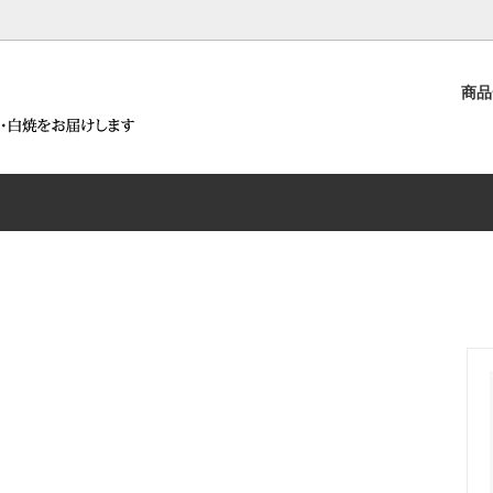
）
商
うなぎ白焼詰合せ
白焼が含まれる商品
要
浜名湖うなぎ蒲焼詰合せ
鰻まぜごはんの素～腕自鰻～が
沿革
商品
うなとろ丼セット
ろ丼セットが含まれる商品
浜名湖うなぎ白焼と腕自鰻シリ
せ
うなぎ蒲焼とうなぎパイ詰合せ
腕自鰻シリーズ（鰻まぜごはん
佃煮）