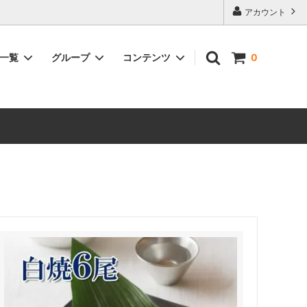
アカウント
品一覧
グループ
コンテンツ
0
含まれる
浜名湖うなぎ紅白セット（白焼＆蒲焼詰
鰻佃煮～浅炊き鰻～が含まれる商品
大和養魚のうなぎが美味しい理由
合せ）
ーズ詰合
浜名湖うなぎ蒲焼と腕自鰻シリーズ詰合
せ
の素・鰻
浜名湖うなぎ選べるギフト