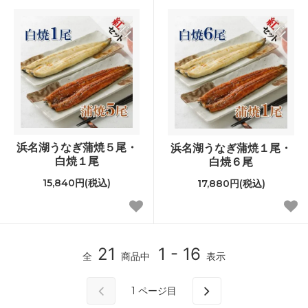
浜名湖うなぎ蒲焼５尾・
浜名湖うなぎ蒲焼１尾・
白焼１尾
白焼６尾
15,840円(税込)
17,880円(税込)
21
1 - 16
全
商品中
表示
1
ページ目