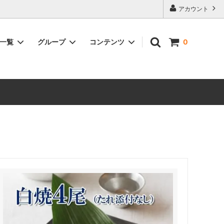
アカウント
品一覧
グループ
コンテンツ
0
含まれる
浜名湖うなぎ紅白セット（白焼＆蒲焼詰
鰻佃煮～浅炊き鰻～が含まれる商品
大和養魚のうなぎが美味しい理由
合せ）
ーズ詰合
浜名湖うなぎ蒲焼と腕自鰻シリーズ詰合
せ
の素・鰻
浜名湖うなぎ選べるギフト