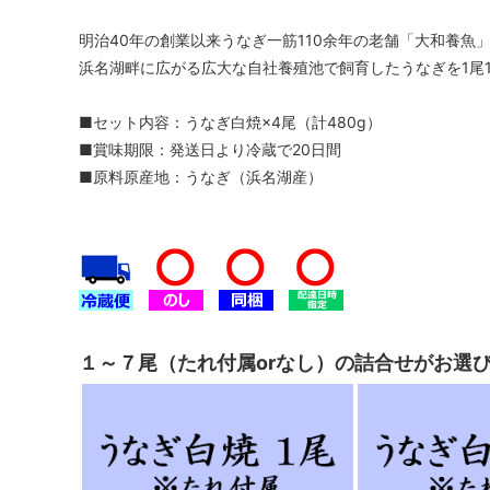
明治40年の創業以来うなぎ一筋110余年の老舗「大和養魚
浜名湖畔に広がる広大な自社養殖池で飼育したうなぎを1尾
■セット内容：うなぎ白焼×4尾（計480g）
■賞味期限：発送日より冷蔵で20日間
■原料原産地：うなぎ（浜名湖産）
１～７尾（たれ付属orなし）の詰合せがお選