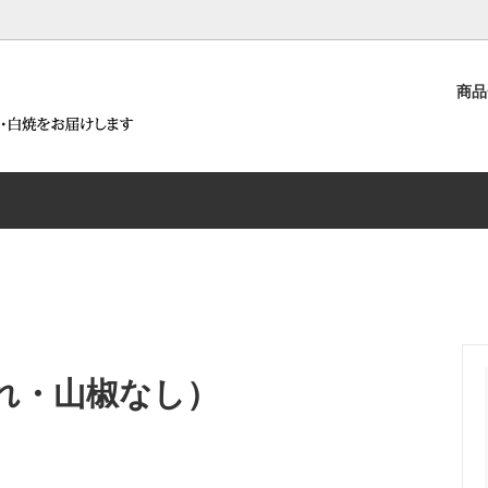
）
商
うなぎ白焼詰合せ
白焼が含まれる商品
要
浜名湖うなぎ蒲焼詰合せ
鰻まぜごはんの素～腕自鰻～が
沿革
商品
うなとろ丼セット
ろ丼セットが含まれる商品
浜名湖うなぎ白焼と腕自鰻シリ
せ
うなぎ蒲焼とうなぎパイ詰合せ
腕自鰻シリーズ（鰻まぜごはん
佃煮）
れ・山椒なし）