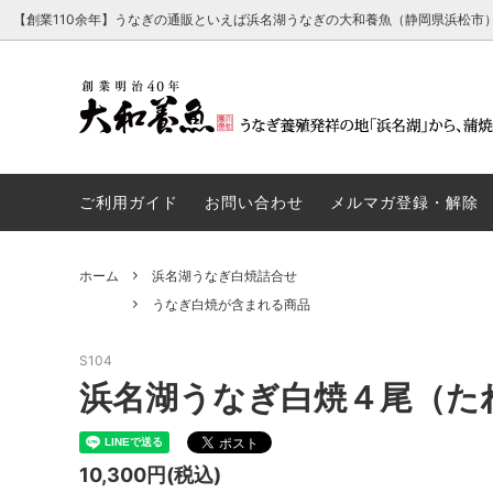
【創業110余年】うなぎの通販といえば浜名湖うなぎの大和養魚（静岡県浜松市
【浜名湖うなぎ でしこ】浜名湖うなぎの
うなぎ蒲焼が含まれる商品
経営理念・行動指針・ごあいさつ
浜名湖
うなぎ
会社概
最高傑作
ご利用ガイド
お問い合わせ
メルマガ登録・解除
厳選浜名湖育ち（高級化粧箱入り）
うなぎパイが含まれる商品
浜名湖
うなと
ホーム
浜名湖うなぎ白焼詰合せ
浜名湖うなぎ白焼とうなぎパイ詰合せ
浜名湖
うなぎ白焼が含まれる商品
S104
たれ単品
その他
浜名湖うなぎ白焼４尾（た
10,300円(税込)