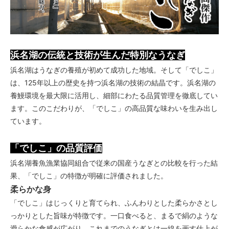
浜名湖の伝統と技術が生んだ特別なうなぎ
浜名湖はうなぎの養殖が初めて成功した地域。そして「でしこ」
は、125年以上の歴史を持つ浜名湖の技術の結晶です。浜名湖の
養鰻環境を最大限に活用し、細部にわたる品質管理を徹底してい
ます。このこだわりが、「でしこ」の高品質な味わいを生み出し
ています。
「でしこ」の品質評価
浜名湖養魚漁業協同組合で従来の国産うなぎとの比較を行った結
果、「でしこ」の特徴が明確に評価されました。
柔らかな身
「でしこ」はじっくりと育てられ、ふんわりとした柔らかさとし
っかりとした旨味が特徴です。一口食べると、まるで絹のような
滑らかな食感が広がり、これまでのうなぎとは一線を画す仕上が