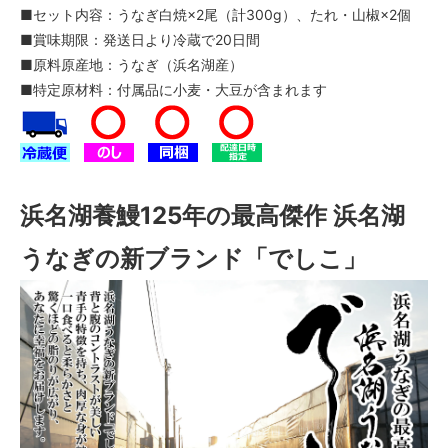
■セット内容：うなぎ白焼×2尾（計300g）、たれ・山椒×2個
■賞味期限：発送日より冷蔵で20日間
■原料原産地：うなぎ（浜名湖産）
■特定原材料：付属品に小麦・大豆が含まれます
浜名湖養鰻125年の最高傑作 浜名湖
うなぎの新ブランド「でしこ」