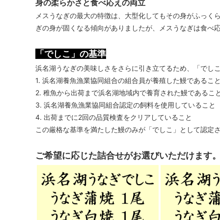
身の柔らかさと食べ応えの両立
メスうなぎの最大の特徴は、大型化してもその身がふっく
ぎの身が固くなる傾向がありましたが、メスうなぎは食べ
「でしこ」の基準
浜名湖うなぎの美味しさをさらに引き立てるため、「でし
1. 浜名湖養魚漁業協同組合の組合員が養殖した鰻であるこ
2. 稚魚から出荷まで浜名湖地域内で養育された鰻であるこ
3. 浜名湖養魚漁業協同組合認定の飼料を使用していること
4. 出荷までに2回の品質検査をクリアしていること
この厳格な基準を満たした鰻のみが「でしこ」として認定
ご希望に応じた詰合せがお選びいただけます