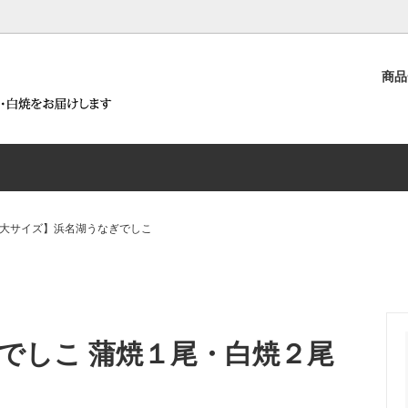
）
商
うなぎ白焼詰合せ
白焼が含まれる商品
要
浜名湖うなぎ蒲焼詰合せ
鰻まぜごはんの素～腕自鰻～が
沿革
商品
うなとろ丼セット
ろ丼セットが含まれる商品
浜名湖うなぎ白焼と腕自鰻シリ
せ
大サイズ】浜名湖うなぎでしこ
うなぎ蒲焼とうなぎパイ詰合せ
腕自鰻シリーズ（鰻まぜごはん
佃煮）
でしこ 蒲焼１尾・白焼２尾