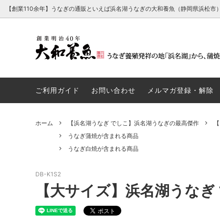
【創業110余年】うなぎの通販といえば浜名湖うなぎの大和養魚（静岡県浜松市
【浜名湖うなぎ でしこ】浜名湖うなぎの
うなぎ蒲焼が含まれる商品
経営理念・行動指針・ごあいさつ
浜名湖
うなぎ
会社概
最高傑作
ご利用ガイド
お問い合わせ
メルマガ登録・解除
厳選浜名湖育ち（高級化粧箱入り）
うなぎパイが含まれる商品
浜名湖
うなと
ホーム
【浜名湖うなぎ でしこ】浜名湖うなぎの最高傑作
【
浜名湖うなぎ白焼とうなぎパイ詰合せ
浜名湖
うなぎ蒲焼が含まれる商品
うなぎ白焼が含まれる商品
たれ単品
その他
DB-K1S2
【大サイズ】浜名湖うなぎ 