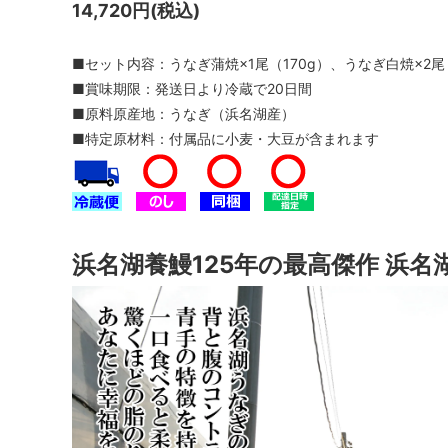
14,720円(税込)
■セット内容：うなぎ蒲焼×1尾（170g）、うなぎ白焼×2尾
■賞味期限：発送日より冷蔵で20日間
■原料原産地：うなぎ（浜名湖産）
■特定原材料：付属品に小麦・大豆が含まれます
浜名湖養鰻125年の最高傑作 浜