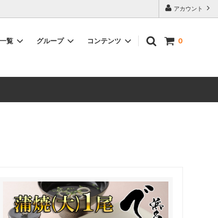
アカウント
品一覧
グループ
コンテンツ
0
含まれる
浜名湖うなぎ紅白セット（白焼＆蒲焼詰
鰻佃煮～浅炊き鰻～が含まれる商品
大和養魚のうなぎが美味しい理由
合せ）
ーズ詰合
浜名湖うなぎ蒲焼と腕自鰻シリーズ詰合
せ
の素・鰻
浜名湖うなぎ選べるギフト