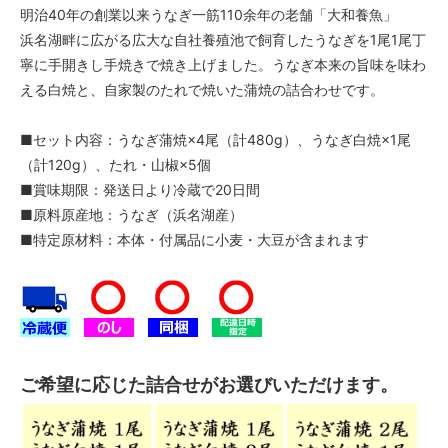
明治40年の創業以来うなぎ一筋110余年の老舗「大和養魚」
浜名湖畔に広がる広大な自社養殖池で飼育したうなぎを1尾1尾丁
寧に手開きし手焼きで焼き上げました。うなぎ本来の旨味を味わ
える白焼と、自家製のたれで焼いた蒲焼の詰合わせです。
■セット内容：うなぎ蒲焼×4尾（計480g）、うなぎ白焼×1尾
（計120g）、たれ・山椒×5個
■賞味期限：発送日より冷蔵で20日間
■原料原産地：うなぎ（浜名湖産）
■特定原材料：本体・付属品に小麦・大豆が含まれます
ご希望に応じた詰合せがお選びいただけます。