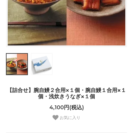
【詰合せ】腕自鰻２合用×１個・腕自鰻１合用×１
個・浅炊きうなぎ×１個
4,100円(税込)
お気に入り