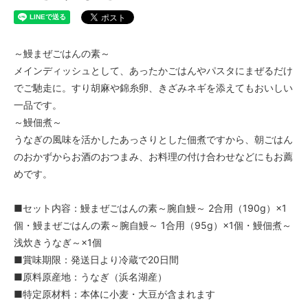
～鰻まぜごはんの素～
メインディッシュとして、あったかごはんやパスタにまぜるだけ
でご馳走に。すり胡麻や錦糸卵、きざみネギを添えてもおいしい
一品です。
～鰻佃煮～
うなぎの風味を活かしたあっさりとした佃煮ですから、朝ごはん
のおかずからお酒のおつまみ、お料理の付け合わせなどにもお薦
めです。
■セット内容：鰻まぜごはんの素～腕自鰻～ 2合用（190g）×1
個・鰻まぜごはんの素～腕自鰻～ 1合用（95g）×1個・鰻佃煮～
浅炊きうなぎ～×1個
■賞味期限：発送日より冷蔵で20日間
■原料原産地：うなぎ（浜名湖産）
■特定原材料：本体に小麦・大豆が含まれます