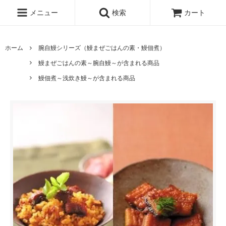
メニュー
検索
カート
ホーム
腕自鰻シリーズ（鰻まぜごはんの素・鰻佃煮）
鰻まぜごはんの素～腕自鰻～が含まれる商品
鰻佃煮～浅炊き鰻～が含まれる商品