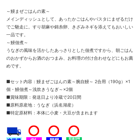
～鰻まぜごはんの素～
メインディッシュとして、あったかごはんやパスタにまぜるだけ
でご馳走に。すり胡麻や錦糸卵、きざみネギを添えてもおいしい
一品です。
～鰻佃煮～
うなぎの風味を活かしたあっさりとした佃煮ですから、朝ごはん
のおかずからお酒のおつまみ、お料理の付け合わせなどにもお薦
めです。
■セット内容：鰻まぜごはんの素～腕自鰻～ 2合用（190g）×1
個・鰻佃煮～浅炊きうなぎ～×2個
■賞味期限：発送日より冷蔵で20日間
■原料原産地：うなぎ（浜名湖産）
■特定原材料：本体に小麦・大豆が含まれます