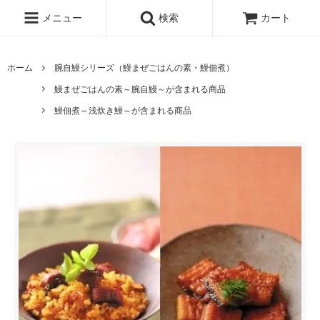
メニュー
検索
カート
ホーム
腕自鰻シリーズ（鰻まぜごはんの素・鰻佃煮）
鰻まぜごはんの素～腕自鰻～が含まれる商品
鰻佃煮～浅炊き鰻～が含まれる商品