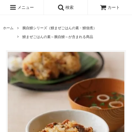
メニュー
検索
カート
ホーム
腕自鰻シリーズ（鰻まぜごはんの素・鰻佃煮）
鰻まぜごはんの素～腕自鰻～が含まれる商品