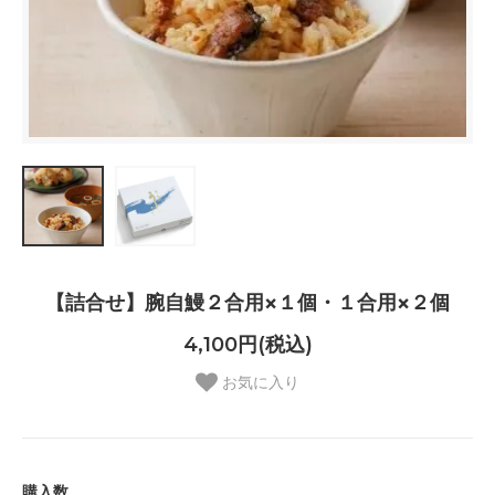
【詰合せ】腕自鰻２合用×１個・１合用×２個
4,100円(税込)
お気に入り
購入数