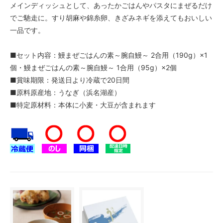
メインディッシュとして、あったかごはんやパスタにまぜるだけ
でご馳走に。すり胡麻や錦糸卵、きざみネギを添えてもおいしい
一品です。
■セット内容：鰻まぜごはんの素～腕自鰻～ 2合用（190g）×1
個・鰻まぜごはんの素～腕自鰻～ 1合用（95g）×2個
■賞味期限：発送日より冷蔵で20日間
■原料原産地：うなぎ（浜名湖産）
■特定原材料：本体に小麦・大豆が含まれます