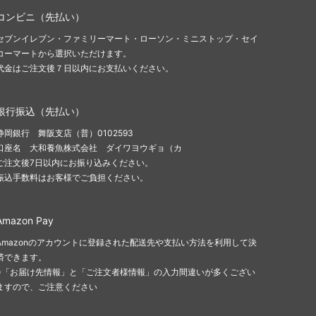
コンビニ（先払い）
セブンイレブン・ファミリーマート・ローソン・ミニストップ・セイ
コーマートから選択いただけます。
代金はご注文後７日以内にお支払いください。
銀行振込（先払い）
静岡銀行 舞阪支店（普）0102593
口座名 大和養魚株式会社 ダイワヨウギョ（カ
ご注文後7日以内にお振り込みください。
振込手数料はお客様でご負担ください。
Amazon Pay
Amazonのアカウントに登録された配送先や支払い方法を利用して決
済できます。
※「お届け先情報」と「ご注文者様情報」の入力間違いが多くござい
ますので、ご注意ください