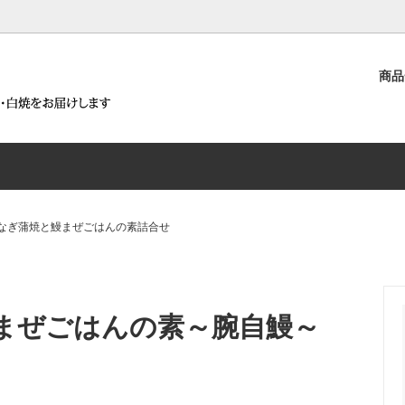
）
商
うなぎ白焼詰合せ
白焼が含まれる商品
要
浜名湖うなぎ蒲焼詰合せ
鰻まぜごはんの素～腕自鰻～が
沿革
商品
うなとろ丼セット
ろ丼セットが含まれる商品
浜名湖うなぎ白焼と腕自鰻シリ
せ
なぎ蒲焼と鰻まぜごはんの素詰合せ
うなぎ蒲焼とうなぎパイ詰合せ
腕自鰻シリーズ（鰻まぜごはん
佃煮）
まぜごはんの素～腕自鰻～