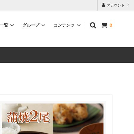
アカウント
品一覧
グループ
コンテンツ
0
含まれる
浜名湖うなぎ紅白セット（白焼＆蒲焼詰
鰻佃煮～浅炊き鰻～が含まれる商品
大和養魚のうなぎが美味しい理由
合せ）
ーズ詰合
浜名湖うなぎ蒲焼と腕自鰻シリーズ詰合
せ
の素・鰻
浜名湖うなぎ選べるギフト