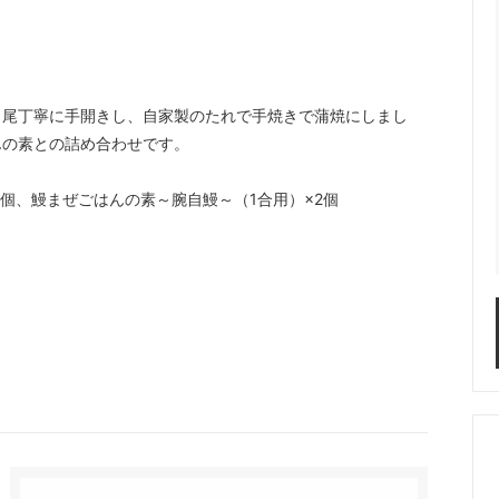
」
1尾丁寧に手開きし、自家製のたれで手焼きで蒲焼にしまし
んの素との詰め合わせです。
2個、鰻まぜごはんの素～腕自鰻～（1合用）×2個