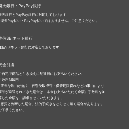
楽天銀行・PayPay銀行
楽天銀行とPayPay銀行に対応しております
※楽天Pay払い・PayPay払いではありません。ご注意ください。
住信SBIネット銀行
住信SBIネット銀行に対応しております
代金引換
ご自宅で商品と引き換えに配達員にお支払いください。
手数料350円
※正当な理由が無く、代引受取拒否・保管期限切れなどの事由により
商品が返送されてきた場合は、本来お支払いただく金額に手数料を加
算した金額をご請求させていただきます。
※悪質と判断した場合、法的手続きをとらせて頂く場合があります。
ご了承ください。