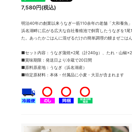
7,580円(税込)
明治40年の創業以来うなぎ一筋110余年の老舗「大和養魚
浜名湖畔に広がる広大な自社養殖池で飼育したうなぎを1尾
た。あったかごはんに混ぜるだけの簡単調理の鰻まぜごは
■セット内容：うなぎ蒲焼×2尾（計240g）、たれ・山椒×
■賞味期限：発送日より冷蔵で20日間
■原料原産地：うなぎ（浜名湖産）
■特定原材料：本体・付属品に小麦・大豆が含まれます