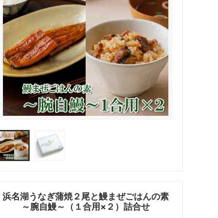
浜名湖うなぎ蒲焼２尾と鰻まぜごはんの素
～腕自鰻～（１合用×２）詰合せ