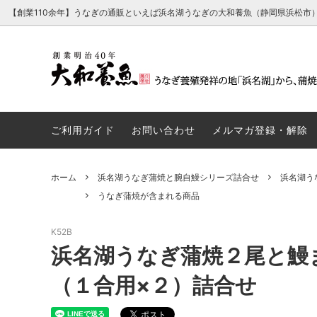
【創業110余年】うなぎの通販といえば浜名湖うなぎの大和養魚（静岡県浜松市
【浜名湖うなぎ でしこ】浜名湖うなぎの
うなぎ蒲焼が含まれる商品
経営理念・行動指針・ごあいさつ
浜名湖
うなぎ
会社概
最高傑作
ご利用ガイド
お問い合わせ
メルマガ登録・解除
厳選浜名湖育ち（高級化粧箱入り）
うなぎパイが含まれる商品
浜名湖
うなと
ホーム
浜名湖うなぎ蒲焼と腕自鰻シリーズ詰合せ
浜名湖う
浜名湖うなぎ白焼とうなぎパイ詰合せ
浜名湖
うなぎ蒲焼が含まれる商品
K52B
たれ単品
その他
浜名湖うなぎ蒲焼２尾と鰻
（１合用×２）詰合せ