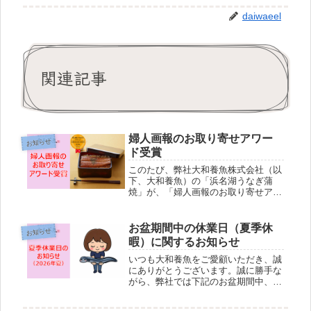
daiwaeel
関連記事
婦人画報のお取り寄せアワー
お知らせ
ド受賞
このたび、弊社大和養魚株式会社（以
下、大和養魚）の「浜名湖うなぎ蒲
焼」が、「婦人画報のお取り寄せアワ
ード2026」において、激戦のグルメ部
門大賞を受賞しました。12,000票を超
える読者投票と、食のプロフェッショ
お盆期間中の休業日（夏季休
お知らせ
ナルたちによる厳しい審査を経...
暇）に関するお知らせ
いつも大和養魚をご愛顧いただき、誠
にありがとうございます。誠に勝手な
がら、弊社では下記のお盆期間中、休
業とさせていただきます。【お盆休業
期間】2026年8月11日（火）～ 2026